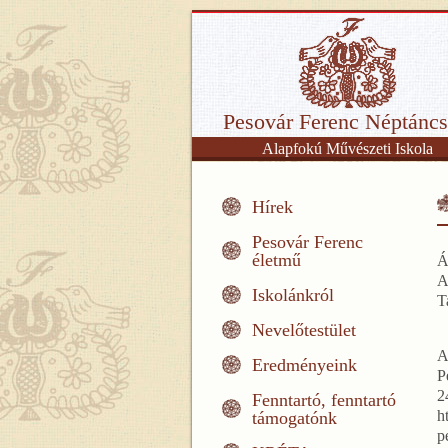
Pesovár Ferenc Néptáncs
Alapfokú Művészeti Iskola
Hírek
Pesovár Ferenc
életmű
Á
A
Iskolánkról
T
Nevelőtestület
A
Eredményeink
P
2
Fenntartó, fenntartó
h
támogatónk
p