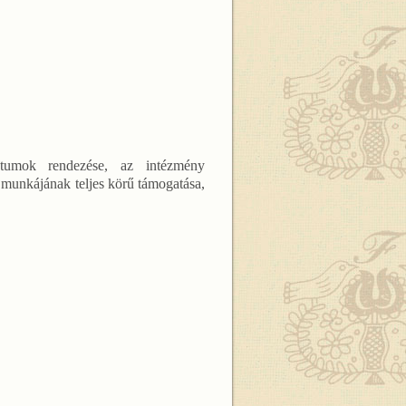
entumok rendezése, az intézmény
k munkájának teljes körű támogatása,