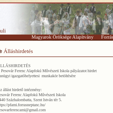
uli
Magyarok Öröksége Alapítvány
Forrá
Álláshirdetés
LLÁSHIRDETÉS
 Pesovár Ferenc Alapfokú Művészeti Iskola pályázatot hirdet
anügyi igazgatóhelyettesi munkakör betöltésére
z állást hirdető intézmény:
esovár Ferenc Alapfokú Művészeti Iskola
440 Százhalombatta, Szent István tér 5.
ttps://pfami.forrasneptanc.hu/
esovarferencami@gmail.com