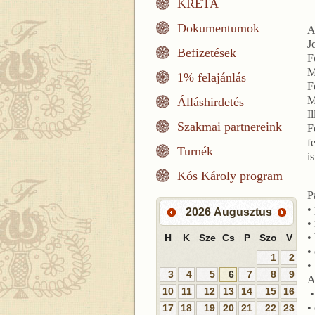
KRÉTA
Dokumentumok
A
J
Befizetések
F
M
1% felajánlás
F
M
Álláshirdetés
I
Szakmai partnereink
F
f
Turnék
i
Kós Károly program
P
•
2026
Augusztus
•
•
H
K
Sze
Cs
P
Szo
V
•
1
2
•
3
4
5
6
7
8
9
A
10
11
12
13
14
15
16
•
•
17
18
19
20
21
22
23