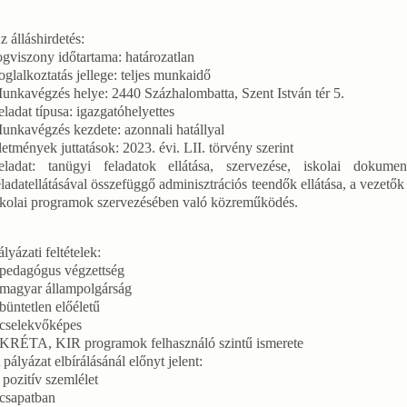
z álláshirdetés:
ogviszony időtartama: határozatlan
oglalkoztatás jellege: teljes munkaidő
unkavégzés helye: 2440 Százhalombatta, Szent István tér 5.
eladat típusa: igazgatóhelyettes
unkavégzés kezdete: azonnali hatállyal
lletmények juttatások: 2023. évi. LII. törvény szerint
eladat: tanügyi feladatok ellátása, szervezése, iskolai dokum
eladatellátásával összefüggő adminisztrációs teendők ellátása, a vezető
skolai programok szervezésében való közreműködés.
ályázati feltételek:
 pedagógus végzettség
 magyar állampolgárság
 büntetlen előéletű
 cselekvőképes
 KRÉTA, KIR programok felhasználó szintű ismerete
 pályázat elbírálásánál előnyt jelent:
 pozitív szemlélet
 csapatban