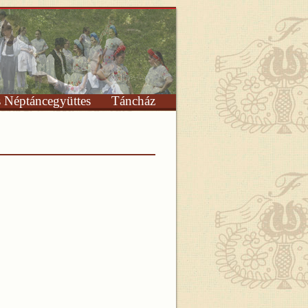
s Néptáncegyüttes
Táncház