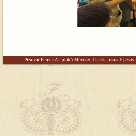
Pesovár Ferenc Alapfokú Művészeti Iskola, e-mail:
pesov