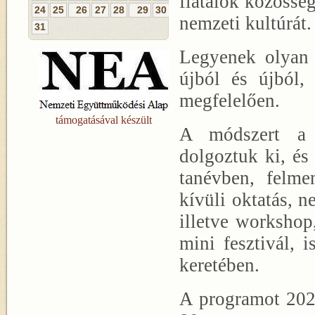
fiatalok közössé
24
25
26
27
28
29
30
nemzeti kultúrát.
31
Legyenek olyan 
újból és újból,
megfelelően.
támogatásával készült
A módszert a k
dolgoztuk ki, és
tanévben, felme
kívüli oktatás, n
illetve workshop,
mini fesztivál, 
keretében.
A programot 202