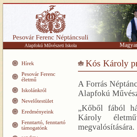
Pesovár Ferenc Néptáncsuli
Magyar
Alapfokú Művészeti Iskola
Kós Károly p
Hírek
Pesovár Ferenc
életmű
A Forrás Néptánc
Iskolánkról
Alapfokú Művésze
Nevelőtestület
„Kőből fából há
Eredményeink
Károly életm
Fenntartó, fenntartó
megvalósítására.
támogatónk