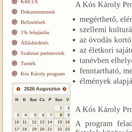
KRÉTA
A Kós Károly P
Dokumentumok
megérthető, elé
Befizetések
szellemi kulturá
1% felajánlás
az óvodás kortó
Álláshirdetés
az életkori saj
Szakmai partnereink
tanévben elhely
Turnék
fenntartható, m
Kós Károly program
élmények alapjá
2026
Augusztus
H
K
Sze
Cs
P
Szo
V
A Kós Károly P
1
2
3
4
5
6
7
8
9
A program felad
10
11
12
13
14
15
16
17
18
19
20
21
22
23