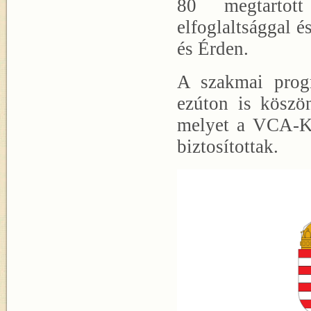
80 megtartott
elfoglaltsággal é
és Érden.
A szakmai progr
ezúton is köszö
melyet a VCA-KP
biztosítottak.