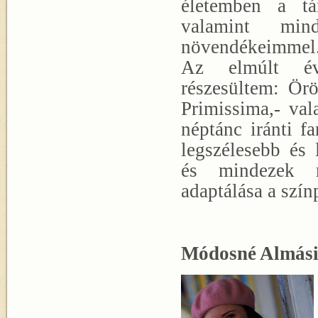
életemben a tán
valamint min
növendékeimmel
Az elmúlt év
részesültem: Örö
Primissima,- val
néptánc iránti f
legszélesebb és
és mindezek r
adaptálása a szín
Módosné Almási 