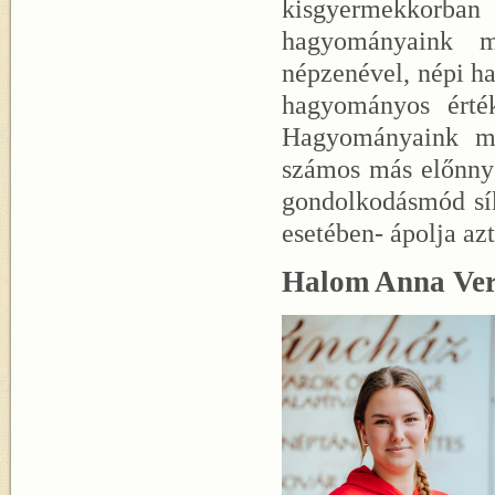
kisgyermekkorb
hagyományaink m
népzenével, népi ha
hagyományos érté
Hagyományaink me
számos más előnnyel
gondolkodásmód sík
esetében- ápolja azt
Halom Anna Ve