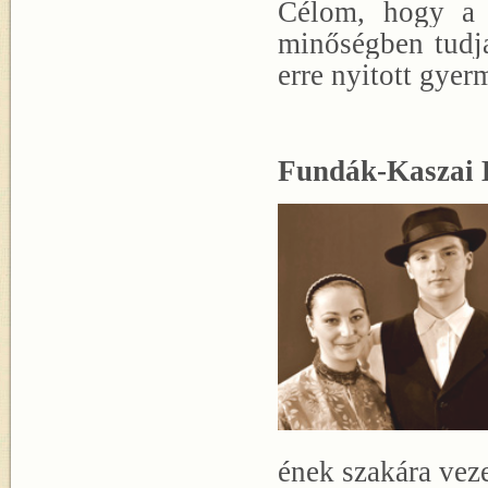
Célom, hogy a 
minőségben tudja
erre nyitott gye
Fundák-Kaszai L
ének szakára veze