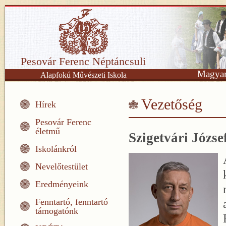
Pesovár Ferenc Néptáncsuli
Magyar
Alapfokú Művészeti Iskola
Vezetőség
Hírek
Pesovár Ferenc
életmű
Szigetvári Józse
Iskolánkról
Nevelőtestület
Eredményeink
Fenntartó, fenntartó
támogatónk