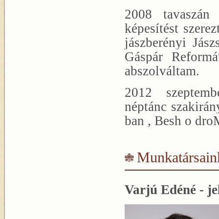
2008 tavaszán 
képesítést szere
jászberényi Jás
Gáspár Reformá
abszolváltam.
2012 szeptemb
néptánc szakirán
ban , Besh o dro
Munkatársain
Varjú Edéné - j