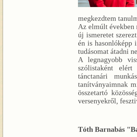
megkezdtem tanulmá
Az elmúlt években r
új ismeretet szere
én is hasonlóképp 
tudásomat átadni n
A legnagyobb viss
szólistaként elé
tánctanári munká
tanítványaimnak mi
összetartó közössé
versenyekről, feszti
Tóth Barnabás "B