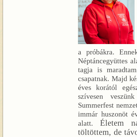
a próbákra. Enne
Néptáncegyüttes al
tagja is maradtam
csapatnak. Majd ké
éves korától egés
szívesen veszünk
Summerfest nemzetk
immár huszonöt év
Életem na
alatt.
töltöttem, de táv