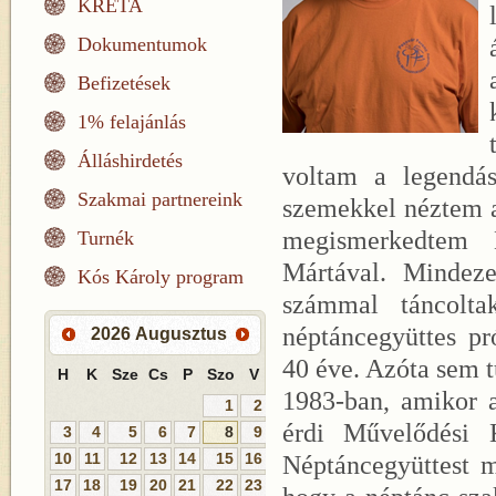
KRÉTA
Dokumentumok
Befizetések
1% felajánlás
Álláshirdetés
voltam a legendás
Szakmai partnereink
szemekkel néztem a
megismerkedtem 
Turnék
Mártával. Mindeze
Kós Károly program
számmal táncolta
néptáncegyüttes p
2026
Augusztus
40 éve. Azóta sem 
H
K
Sze
Cs
P
Szo
V
1983-ban, amikor a
1
2
érdi Művelődési 
3
4
5
6
7
8
9
10
11
12
13
14
15
16
Néptáncegyüttest 
17
18
19
20
21
22
23