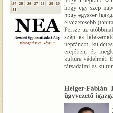
hogy a néptánc sza
24
25
26
27
28
29
30
hogy egy szép napo
31
hogy egyszer igazg
élvezetesebb (taníta
Persze az utóbbina
szép és lélekemel
néptáncot, küldetés
támogatásával készült
erejében, és megk
kultúra védelmét. 
társadalmi és kultu
Heiger-Fábián 
ügyvezető igazg