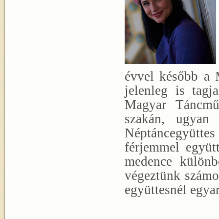
évvel később a 
jelenleg is tag
Magyar Táncműv
szakán, ugyan
Néptáncegyüttes
férjemmel együtt
medence különbö
végeztünk számos
együttesnél egyar