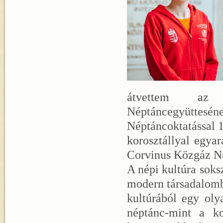
átvettem az 
Néptáncegyüttesén
Néptáncoktatással 
korosztállyal egyar
Corvinus Közgáz N
A népi kultúra sok
modern társadalomba
kultúrából egy oly
néptánc-mint a k