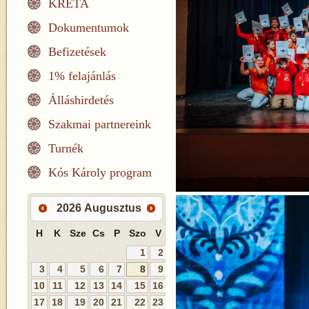
KRÉTA
Dokumentumok
Befizetések
1% felajánlás
Álláshirdetés
Szakmai partnereink
Turnék
Kós Károly program
2026
Augusztus
H
K
Sze
Cs
P
Szo
V
1
2
3
4
5
6
7
8
9
10
11
12
13
14
15
16
17
18
19
20
21
22
23