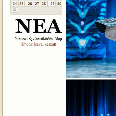
24
25
26
27
28
29
30
31
támogatásával készült