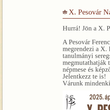
X. Pesovár N
Hurrá! Jön a X. 
A Pesovár Ferenc
megrendezi a X. 
tanulmányi sereg
megmutathatják t
népmese és képző
Jelentkezz te is!
Várunk mindenkit