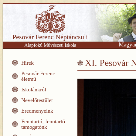
Pesovár Ferenc Néptáncsuli
Magyar
Alapfokú Művészeti Iskola
XI. Pesovár N
Hírek
Pesovár Ferenc
életmű
Iskolánkról
Nevelőtestület
Eredményeink
Fenntartó, fenntartó
támogatónk