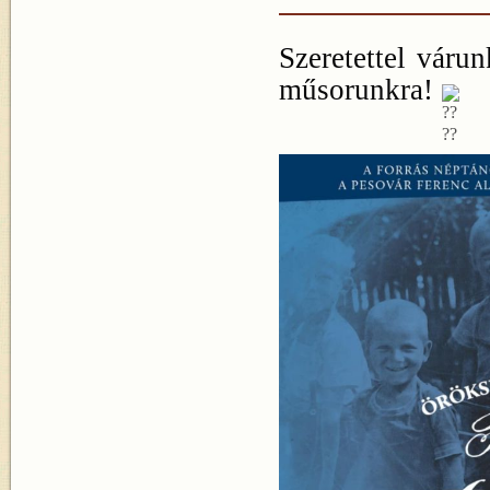
Szeretettel váru
műsorunkra!