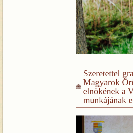
Szeretettel g
Magyarok Örö
elnökének a V
munkájának e