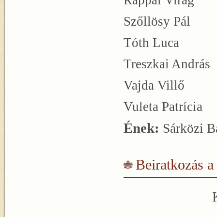
Rappa
Szől
Tót
Treszkai András
Vajda
Vuleta Patrícia
Ének:
Sárközi B
Beiratkozás a