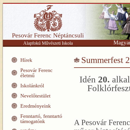
Pesovár Ferenc Néptáncsuli
Magyar
Alapfokú Művészeti Iskola
Summerfest 
Hírek
Pesovár Ferenc
életmű
Idén
20.
alka
Iskolánkról
Folklórfesz
Nevelőtestület
Eredményeink
Fenntartó, fenntartó
A Pesovár Ferenc 
támogatónk