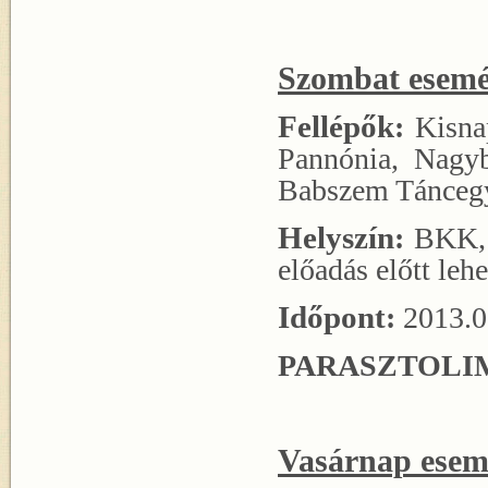
Szombat esemé
Fellépők
:
Kisnap
Pannónia, Nagyb
Babszem Táncegy
Helyszín
:
BKK, 
előadás előtt lehe
Időpont
:
2013.0
PARASZTOLIM
Vasárnap esem