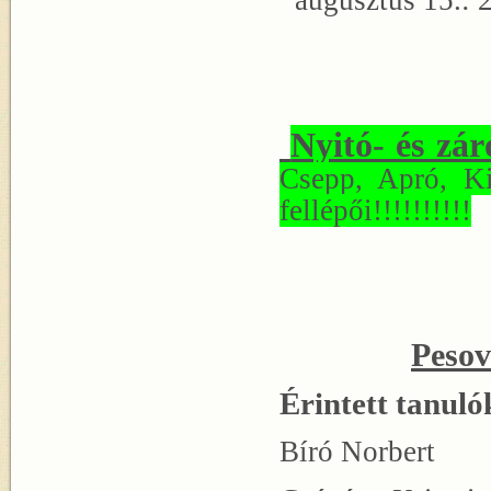
augusztus 15.: 
Nyitó- és zá
Csepp, Apró, Ki
fellépői!!!!!!!!!!
Pesov
Érintett tanuló
Bíró