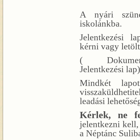
A nyári szüne
iskolánkba.
Jelentkezési l
kérni vagy letölt
( Dokument
Jelentkezési lap)
Mindkét lapot
visszaküldhetit
leadási lehetőség
Kérlek, ne f
jelentkezni kell
a Néptánc Sulib