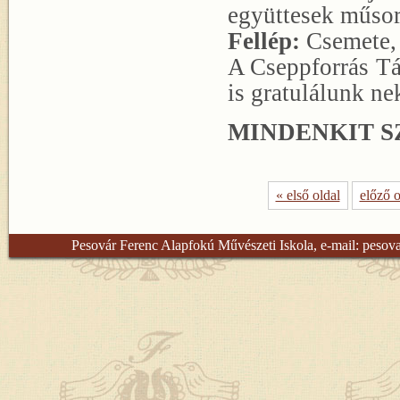
együttesek műsor
Fellép:
Csemete, 
A Cseppforrás Tá
is gratulálunk ne
MINDENKIT S
« első oldal
előző o
Pesovár Ferenc Alapfokú Művészeti Iskola, e-mail:
pesov