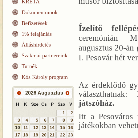
műsor biztosítás
KRÉTA
Dokumentumok
Befizetések
Ízelítő fellépé
1% felajánlás
ceremónián M
Álláshirdetés
augusztus 20-án 
Szakmai partnereink
I. Pesovár hét ver
Turnék
Kós Károly program
Az érdeklődő gye
választhatnak:
2026
Augusztus
játszóház.
H
K
Sze
Cs
P
Szo
V
1
2
Itt a Pesováros
3
4
5
6
7
8
9
játékokban vehetn
10
11
12
13
14
15
16
17
18
19
20
21
22
23