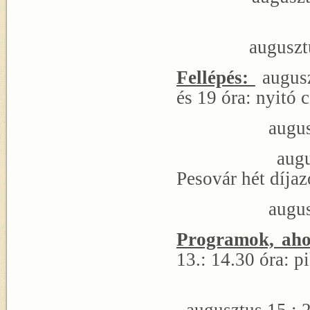
augusztus 12.
Fellépés:
augusz
és 19 óra: nyit
augusztus 17
augusztus 20.
Pesovár hét díja
augusztus 2
Programok, aho
13.: 14.30 óra: