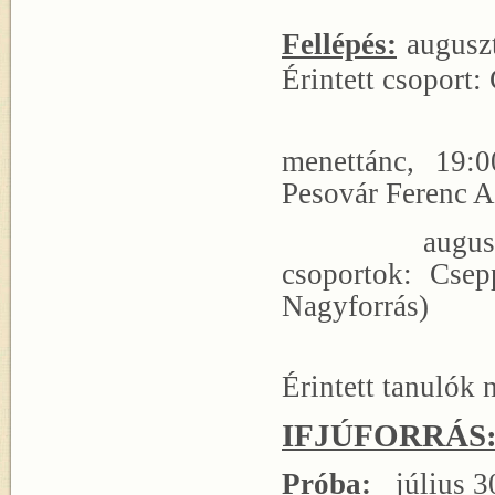
Fellépés:
auguszt
Érintett csoport:
augusztus 1
menettánc, 19:0
Pesovár Ferenc A
augusztus 20.
csoportok: Csepp
Nagyforrás)
15:30 Pe
Érintett tanulók n
IFJÚFORRÁS
Próba:
júli