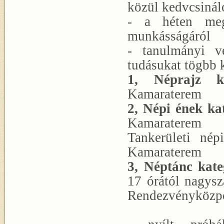
közül kedvcsinál
- a héten meg
munkásságáról
- tanulmányi v
tudásukat tögbb 
1, Néprajz ka
Kamaraterem
2, Népi ének ka
Kamaraterem
Tankerületi né
Kamaraterem
3, Néptánc kate
17 órától nagysz
Rendezvényközp