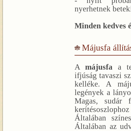
- nyílt próbá
nyerhetnek beteki
Minden kedves é
Májusfa állít
A
májusfa
a te
ifjúság tavaszi 
kelléke. A máju
legények a lányo
Magas, sudár f
kerítésoszlopho
Általában színes 
Általában az udv