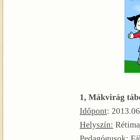
1, Mákvirág táb
Időpont
: 2013.06
Helyszín:
Rétima
Pedagógusok
: F