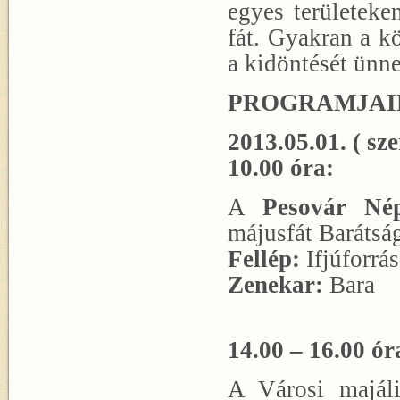
egyes területeke
fát. Gyakran a k
a kidöntését ünne
PROGRAMJAI
2013.05.01. ( sze
10.00 óra:
A
Pesovár Nép
májusfát Barátság
Fellép:
Ifjúforrás
Zenekar:
Bara
14.00 – 16.00 ór
A Városi majáli