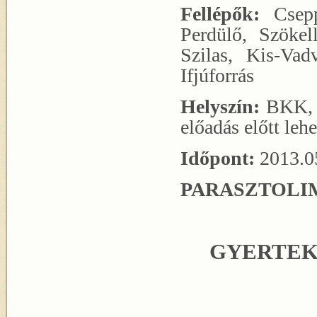
Fellépők:
Csepp
Perdülő, Szökel
Szilas, Kis-Vad
Ifjúforrás
Helyszín:
BKK, 
előadás előtt lehe
Időpont:
2013.0
PARASZTOLI
GYERTEK