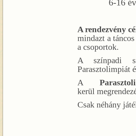
6-16 é
A rendezvény cé
mindazt a táncos
a csoportok.
A színpadi sz
Parasztolimpiát é
A
Parasztol
kerül megrendezé
Csak néhány játék
- lán
- nagyt