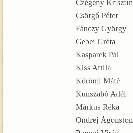
Czégény
Csörg
Fáncz
Gebe
Kaspa
Kiss
Körö
Kunszabó Adél
Márku
Ondrej Ágonst