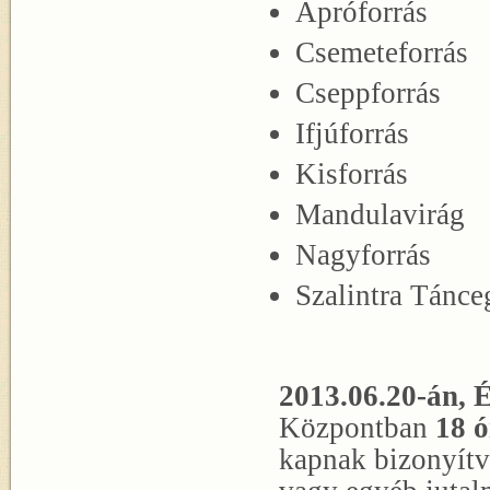
Apróforrás
Csemeteforrás
Cseppforrás
Ifjúforrás
Kisforrás
Mandulavirág
Nagyforrás
Szalintra Tánce
2013.06.20-án,
É
Központban
18 ó
kapnak bizonyítv