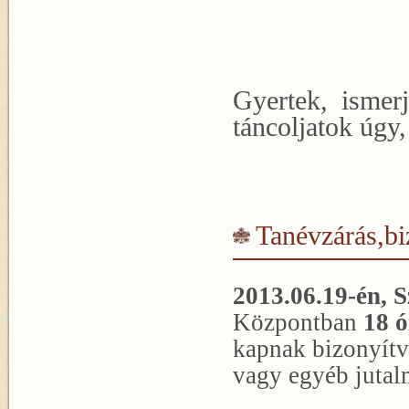
Gyertek, ismer
táncoljatok úgy,
Tanévzárás,bi
2013.06.19-én,
S
Központban
18 ó
kapnak bizonyítv
vagy egyéb jutal