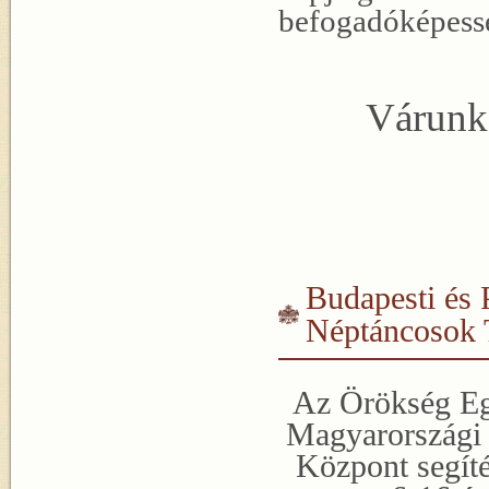
befogadóképess
Várunk
Budapesti és 
Néptáncosok 
Az Örökség Eg
Magyarországi 
Központ segít