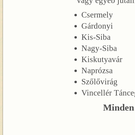
vagy egyéb jutal
Csermely
Gárdonyi
Kis-Siba
Nagy-Siba
Kiskutyavár
Naprózsa
Szőlővirág
Vincellér Tánce
Minden 