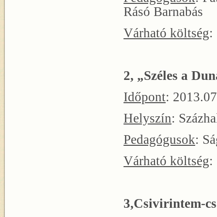
Rásó Barnabás
Várható költség
:
2, „Széles a Dun
Időpont
: 2013.07
Helyszín
: Százh
Pedagógusok
: S
Várható költség
:
3,Csivirintem-c