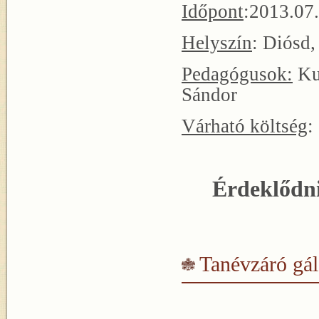
Időpont
:2013.07
Helyszín
: Diósd
Pedagógusok:
Ku
Sándor
Várható költség
:
Érdeklődni
Tanévzáró gá