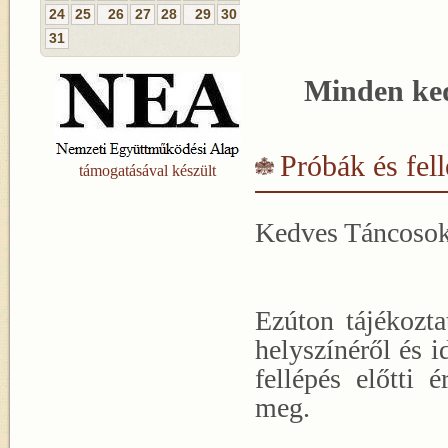
24
25
26
27
28
29
30
31
Minden ked
Próbák és fel
támogatásával készült
Kedves Táncoso
Ezúton tájékozta
helyszínéről és i
fellépés előtti 
meg.