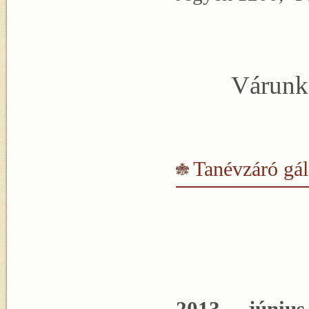
Várunk
Tanévzáró gá
2013. június