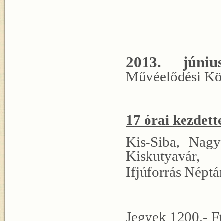
2013. júni
Művéelődési Köz
17 órai kezdett
Kis-Siba, Nagy
Kiskutyav
Ifjúforrás
Néptán
Jegyek 1200,- F