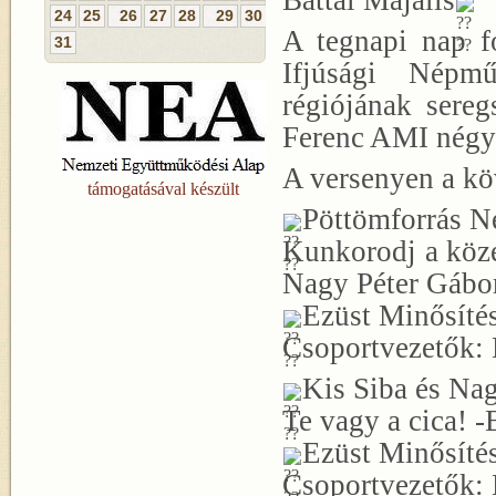
Battai Majális
24
25
26
27
28
29
30
A tegnapi nap 
31
Ifjúsági Népmű
régiójának sere
Ferenc AMI négy 
A versenyen a kö
támogatásával készült
Pöttömforrás N
Kunkorodj a köz
Nagy Péter Gábor
Ezüst Minősíté
Csoportvezetők: 
Kis Siba és Na
Te vagy a cica! 
Ezüst Minősíté
Csoportvezetők: 