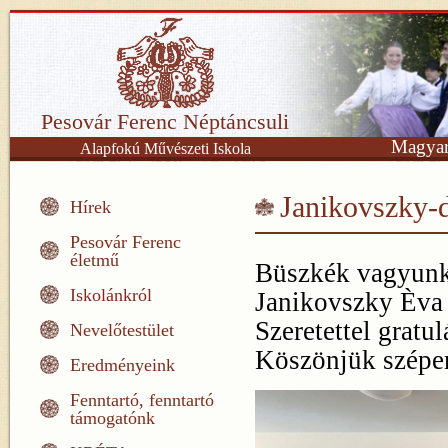
Pesovár Ferenc Néptáncsuli
Magyar
Alapfokú Művészeti Iskola
Janikovszky-d
Hírek
Pesovár Ferenc
életmű
Büszkék vagyunk
Iskolánkról
Janikovszky Èva 
Szeretettel gratu
Nevelőtestület
Köszönjük szép
Eredményeink
Fenntartó, fenntartó
támogatónk