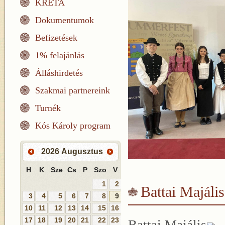
KRÉTA
Dokumentumok
Befizetések
1% felajánlás
Álláshirdetés
Szakmai partnereink
Turnék
Kós Károly program
2026
Augusztus
H
K
Sze
Cs
P
Szo
V
1
2
Battai Majális
3
4
5
6
7
8
9
10
11
12
13
14
15
16
17
18
19
20
21
22
23