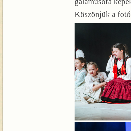
gálaműsora képe
Köszönjük a fotó