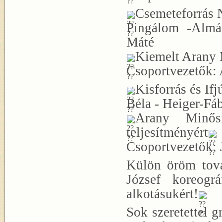
Csemeteforrás 
Pingálom -Almá
Máté
Kiemelt Arany 
Csoportvezetők:
Kisforrás és If
Béla - Heiger-Fáb
Arany Minős
teljesítményért
Csoportvezetők: 
Külön öröm tová
József koreogr
alkotásukért!
Sok szeretettel 