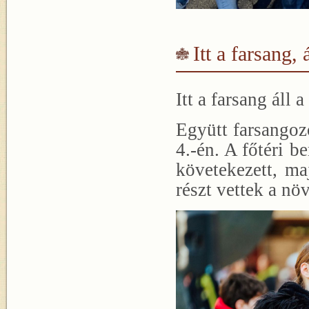
Itt a farsang, á
Itt a farsang áll a 
Együtt farsangozo
4.-én. A főtéri b
követekezett, m
részt vettek a nö