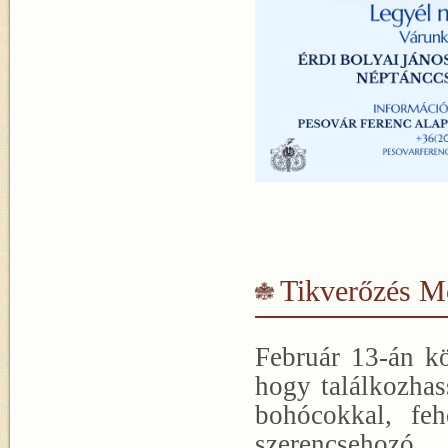
Tikverőzés M
Február 13-án k
hogy találkozhas
bohócokkal, feh
szerencsehozó