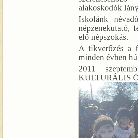
alakoskodók lány
Iskolánk névadó
népzenekutató, 
elő népszokás.
A tikverőzés a 
minden évben hú
2011 szeptem
KULTURÁLIS 