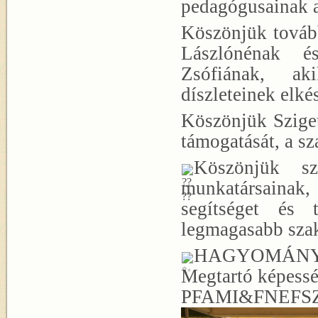
pedagógusainak a
Köszönjük továb
Lászlónénak é
Zsófiának, ak
díszleteinek elké
Köszönjük Sziget
támogatását, a s
Köszönjük 
munkatársainak, 
segítséget és 
legmagasabb sza
HAGYOMÁNY,
Megtartó képess
PFAMI&FNEFS