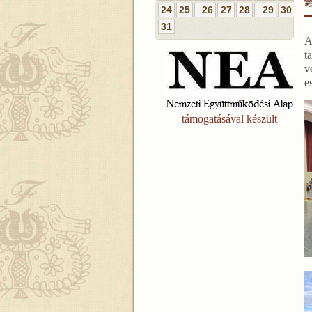
24
25
26
27
28
29
30
31
A
t
v
e
támogatásával készült