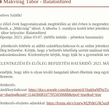
Mákvirág Tábor - Balatonfüred
edves Szülők!
z előző évek hagyományainak megfelelően az idei évben is megrende
áborát, a „Mákvirág” tábort. A táborba 3. osztályos kortól lehet jelentkez
 tábor helyszíne: Balatonfüred
dőpontja: 2023. július 03-07. (hétfőn indulás – pénteken hazautazás)
 jelentkezés feltétele az alábbi szándéknyilatkozat és az online jelentke
lőleg befizetése. Kérjük, hogy a befizetés lehetőség szerint utalással törté
ankszámlaszámra. Közleménybe kérjük, hogy írják be a gyermekük nevé
ELENTKEZÉSI ÉS ELŐLEG BEFIZETÉSI HATÁRIDŐ: 2023. MÁ
eméljük, hogy idén is olyan kiváló hangulatú tábort élhetünk meg együt
ellemezte.
elentkezés-
zándéknyilatkozat:
https://docs.google.com/document/d/1hukhgMN
sp=sharing&ouid=114436681077055050688&rtpof=true&sd=true
elentkezés-részletes adatokkal:
https://forms.gle/sAmrwM2PdkG9k5uz