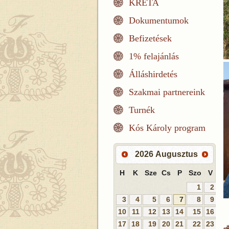
KRÉTA
Dokumentumok
Befizetések
1% felajánlás
Álláshirdetés
Szakmai partnereink
Turnék
Kós Károly program
2026
Augusztus
H
K
Sze
Cs
P
Szo
V
1
2
3
4
5
6
7
8
9
10
11
12
13
14
15
16
17
18
19
20
21
22
23