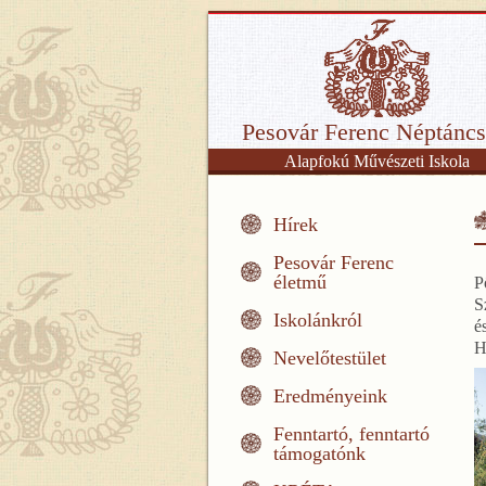
Pesovár Ferenc Néptáncs
Alapfokú Művészeti Iskola
Hírek
Pesovár Ferenc
életmű
P
S
Iskolánkról
é
H
Nevelőtestület
Eredményeink
Fenntartó, fenntartó
támogatónk