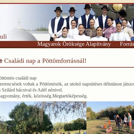
uli
Magyarok Öröksége Alapítvány
Forrá
Családi nap a Pöttömforrásnál!
öttömös családi nap
zerencsések voltak a Pöttömösök, az utolsó napsütéses délutánon játszo
s Szilárd bácsival és Adél nénivel.
agyomány, érték, közösség.
Megtartóképesség.