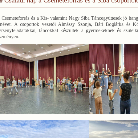
Családi nap a Csemeteforrás és a Siba csoportok
 Csemeteforrás és a Kis- valamint Nagy Siba Táncegyüttesek jó hang
anévet. A csoportok vezetői Almássy Szonja, Bári Boglárka és K
ersenyfeladatokkal, táncokkal készültek a gyermekeknek és szüleikn
seményen.