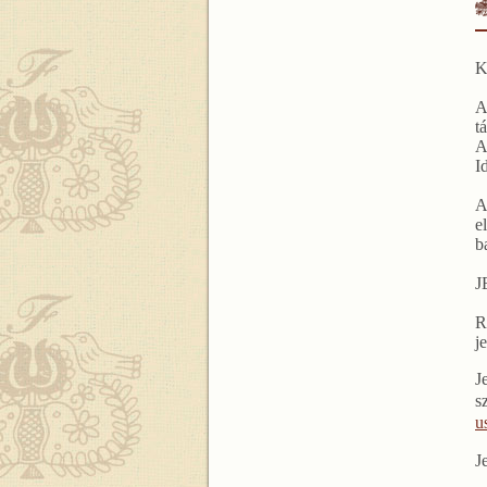
K
A
t
A
I
A
e
b
J
R
j
J
s
u
J