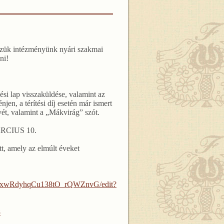
zzük intézményünk nyári szakmai
ni!
zési lap visszaküldése, valamint az
njen, a térítési díj esetén már ismert
t, valamint a „Mákvirág” szót.
RCIUS 10.
t, amely az elmúlt éveket
pTzxwRdyhqCu138tO_rQWZnvG/edit?
8